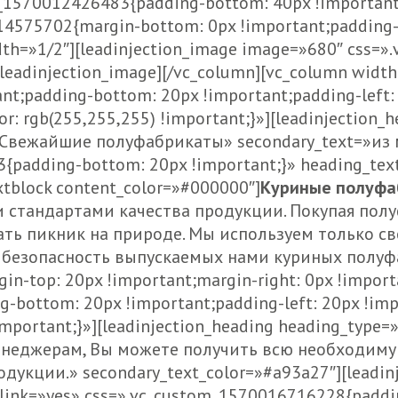
_1570012426483{padding-bottom: 40px !important;
14575702{margin-bottom: 0px !important;padding-
width=»1/2″][leadinjection_image image=»680″ css
[/leadinjection_image][/vc_column][vc_column wid
ant;padding-bottom: 20px !important;padding-left:
or: rgb(255,255,255) !important;}»][leadinjection_
=»Свежайшие полуфабрикаты» secondary_text=»из
padding-bottom: 20px !important;}» heading_tex
xtblock content_color=»#000000″]
Куриные полуфа
и стандартами качества продукции. Покупая пол
ть пикник на природе. Мы используем только св
безопасность выпускаемых нами куриных полуфабр
-top: 20px !important;margin-right: 0px !importa
g-bottom: 20px !important;padding-left: 20px !imp
important;}»][leadinjection_heading heading_type=
менеджерам, Вы можете получить всю необходим
кции.» secondary_text_color=»#a93a27″][leadinje
e_link=»yes» css=».vc_custom_1570016716228{paddi