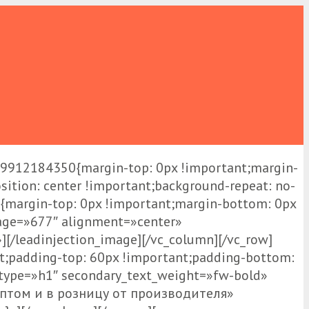
69912184350{margin-top: 0px !important;margin-
ition: center !important;background-repeat: no-
{margin-top: 0px !important;margin-bottom: 0px
mage=»677″ alignment=»center»
[/leadinjection_image][/vc_column][/vc_row]
t;padding-top: 60px !important;padding-bottom:
g_type=»h1″ secondary_text_weight=»fw-bold»
оптом и в розницу от производителя»