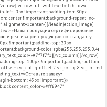
/vc_row][vc_row full_width=»stretch_row»
-left: 0px !important;padding-top: 80px
on: center !important;background-repeat: no-
″ alignment=»center»][/leadinjection_image]
ing_text=»Наша продукция сертифицирована»
нию и реализации продукции по стандарту
0px !important;padding-top: 20px
ortant;background-color: rgba(255,255,255,0.4)
ary_text_color=»#7f7f7f»][/vc_column][/vc_row]
padding-top: 100px !important;padding-bottom:
offset=»vc_col-lg-offset-2 vc_col-lg-8 vc_col-md-
eading_text=»Оставьте заявку»
gin-bottom: 45px !important;}»
lock content_color=»#ff6947″