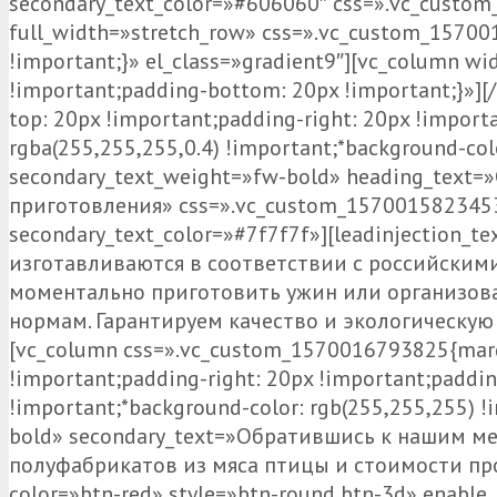
secondary_text_color=»#606060″ css=».vc_custom
full_width=»stretch_row» css=».vc_custom_15700
!important;}» el_class=»gradient9″][vc_column 
!important;padding-bottom: 20px !important;}»]
top: 20px !important;padding-right: 20px !import
rgba(255,255,255,0.4) !important;*background-col
secondary_text_weight=»fw-bold» heading_text
приготовления» css=».vc_custom_1570015823453{
secondary_text_color=»#7f7f7f»][leadinjection_te
изготавливаются в соответствии с российским
моментально приготовить ужин или организова
нормам. Гарантируем качество и экологическую 
[vc_column css=».vc_custom_1570016793825{margin
!important;padding-right: 20px !important;paddin
!important;*background-color: rgb(255,255,255) !
bold» secondary_text=»Обратившись к нашим 
полуфабрикатов из мяса птицы и стоимости проду
color=»btn-red» style=»btn-round btn-3d» enabl