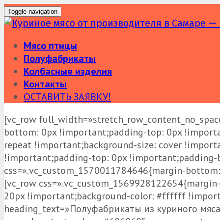
Toggle navigation
Мясо птицы
Полуфабрикаты
Колбасные изделия
Контакты
ОСТАВИТЬ ЗАЯВКУ!
Skip
[vc_row full_width=»stretch_row_content_no_spa
to
bottom: 0px !important;padding-top: 0px !import
content
repeat !important;background-size: cover !impor
!important;padding-top: 0px !important;padding-
css=».vc_custom_1570011784646{margin-bottom: 0
[vc_row css=».vc_custom_1569928122654{margin-t
20px !important;background-color: #ffffff !impo
heading_text=»Полуфабрикаты из куриного мяса»