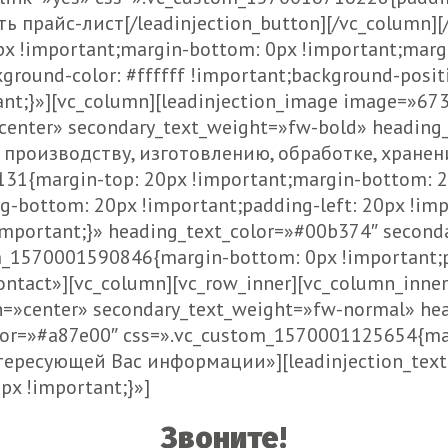
ить прайс-лист[/leadinjection_button][/vc_column][
 !important;margin-bottom: 0px !important;margin
round-color: #ffffff !important;background-positi
ant;}»][vc_column][leadinjection_image image=»673
n=»center» secondary_text_weight=»fw-bold» head
к производству, изготовлению, обработке, хране
1{margin-top: 20px !important;margin-bottom: 2
g-bottom: 20px !important;padding-left: 20px !imp
important;}» heading_text_color=»#00b374″ second
om_1570001590846{margin-bottom: 0px !important;
ontact»][vc_column][vc_row_inner][vc_column_inner 
ign=»center» secondary_text_weight=»fw-normal» h
lor=»#a87e00″ css=».vc_custom_1570001125654{mar
тересующей Вас информации»][leadinjection_textb
x !important;}»]
Звоните!