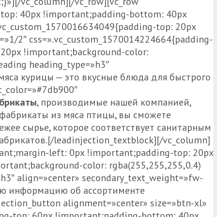
}»][/vc_column][/vc_row][vc_row
top: 40px !important;padding-bottom: 40px
=».vc_custom_1570016634049{padding-top: 20px
th=»1/2″ css=».vc_custom_1570014224664{padding-
 20px !important;background-color:
heading heading_type=»h3″
 мяса курицы — это вкусные блюда для быстрого
t_color=»#7db900″
брикаты
, производимые нашей компанией,
уфабрикаты из мяса птицы, вы сможете
ежее сырье, которое соответствует санитарным
икатов.[/leadinjection_textblock][/vc_column]
nt;margin-left: 0px !important;padding-top: 20px
ortant;background-color: rgba(255,255,255,0.4)
»h3″ align=»center» secondary_text_weight=»fw-
ую информацию об ассортименте
ction_button alignment=»center» size=»btn-xl»
ng-top: 60px !important;padding-bottom: 40px