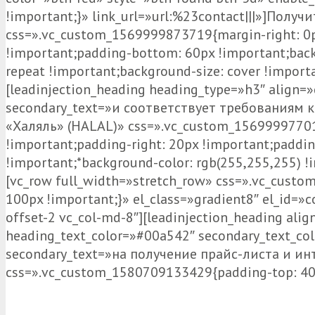
!important;}» link_url=»url:%23contact|||»]Получ
css=».vc_custom_1569999873719{margin-right: 0px
!important;padding-bottom: 60px !important;backg
repeat !important;background-size: cover !import
[leadinjection_heading heading_type=»h3″ alig
secondary_text=»и соответствует требованиям 
«Халяль» (HALAL)» css=».vc_custom_156999977013
!important;padding-right: 20px !important;paddin
!important;*background-color: rgb(255,255,255) !
[vc_row full_width=»stretch_row» css=».vc_cust
100px !important;}» el_class=»gradient8″ el_id=»c
offset-2 vc_col-md-8″][leadinjection_heading al
heading_text_color=»#00a542″ secondary_text_co
secondary_text=»на получение прайс-листа и ин
css=».vc_custom_1580709133429{padding-top: 40p