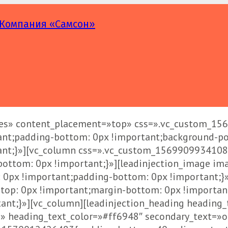
ces» content_placement=»top» css=».vc_custom_15
ant;padding-bottom: 0px !important;background-pos
tant;}»][vc_column css=».vc_custom_1569909934108
bottom: 0px !important;}»][leadinjection_image i
px !important;padding-bottom: 0px !important;}»]
op: 0px !important;margin-bottom: 0px !importan
rtant;}»][vc_column][leadinjection_heading headin
 heading_text_color=»#ff6948″ secondary_text=»