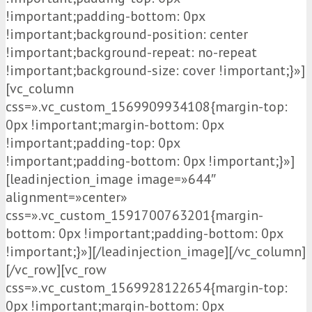
!important;padding-bottom: 0px
!important;background-position: center
!important;background-repeat: no-repeat
!important;background-size: cover !important;}»]
[vc_column
css=».vc_custom_1569909934108{margin-top:
0px !important;margin-bottom: 0px
!important;padding-top: 0px
!important;padding-bottom: 0px !important;}»]
[leadinjection_image image=»644″
alignment=»center»
css=».vc_custom_1591700763201{margin-
bottom: 0px !important;padding-bottom: 0px
!important;}»][/leadinjection_image][/vc_column]
[/vc_row][vc_row
css=».vc_custom_1569928122654{margin-top:
0px !important;margin-bottom: 0px