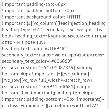
!important;padding-top: 60px
!important;padding-bottom: 20px
!important;background-color: #ffffff
!important;}»][vc_column][leadinjection_heading
heading_type=»h1″ secondary_text_weight=»fw-
bold» heading_text=»Куриное мясо, мясо птицы
оптом и в розницу»
heading_text_color=»#ff6948″
secondary_text=»напрямую от производителя»
secondary_text_color=»#606060″
css=».vc_custom_1591701087839{padding-
bottom: 40px !important;}»][/vc_column]
[/vc_row][vc_row full_width=»stretch_row»
css=».vc_custom_1569931168681{margin-
bottom: 0px !important;padding-top: 40px
!important;padding-bottom: 40px !important;}»
el_class=»gradient7″][vc_column width=»1/2″